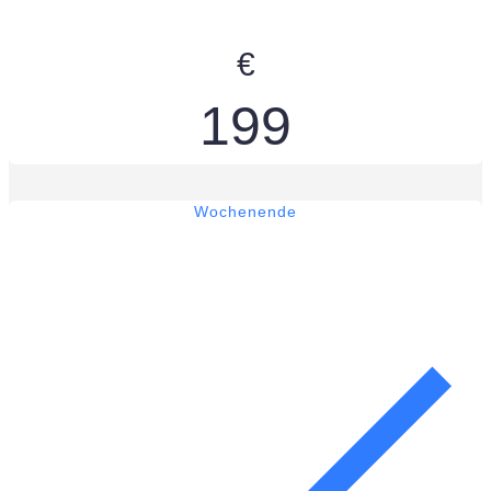
€
199
Wochenende