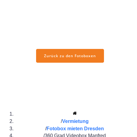
Die 360° Videobox Manfred sorgt auf jeder Veranstaltung für
ein echtes Highlight und unvergessliche Momente. Ob
Hochzeit, Firmenevent oder Jubiläumsfeier – die rotierende
Plattform erstellt eindrucksvolle Videos aus allen
Blickwinkeln und bietet deinen Gästen ein Erlebnis der
besonderen Art.
Zurück zu den Fotoboxen
Vermietung
Fotobox mieten Dresden
360 Grad Videobox Manfred