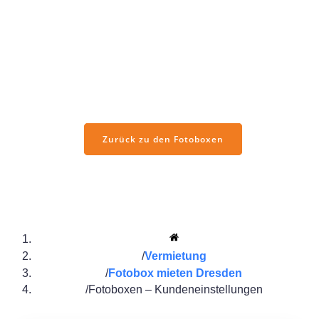
Gestalten Sie Ihre Fotobox mit hochwertigen Vorlagen, die
perfekt zu Ihrem Event passen. Ob Hochzeit, Geburtstag,
Firmenfeier oder Schulanfang – mit unseren professionellen
Designs verleihen Sie Ihren Fotos einen individuellen Look
und schaffen Erinnerungen, die noch lange in Erinnerung
bleiben.
Zurück zu den Fotoboxen
Vermietung
Fotobox mieten Dresden
Fotoboxen – Kundeneinstellungen