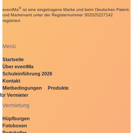
®
eventMa
ist eine eingetragene Marke und beim Deutschen Patent-
und Markenamt unter der Registernummer 302025227142
registriert.
Menü
Startseite
Über eventMa
Schuleinführung 2026
Kontakt
Mietbedingungen
Produkte
für Vermieter
Vermietung
Hüpfburgen
Fotoboxen
Partykeller