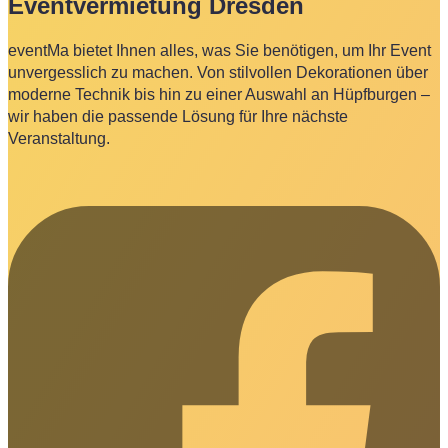
Eventvermietung Dresden
eventMa bietet Ihnen alles, was Sie benötigen, um Ihr Event
unvergesslich zu machen. Von stilvollen Dekorationen über
moderne Technik bis hin zu einer Auswahl an Hüpfburgen –
wir haben die passende Lösung für Ihre nächste
Veranstaltung.