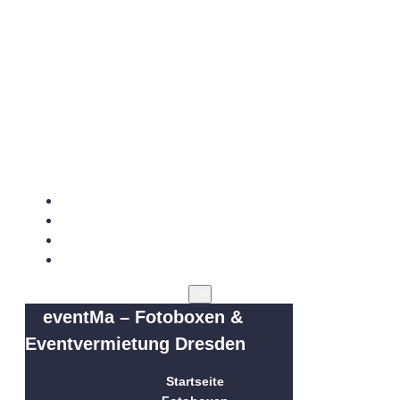
eventMa –
Fotoboxen
&
Eventvermietung
Dresden
Startseite
Fotoboxen
Hüpfburgen
Vermietung
eventMa – Fotoboxen &
Eventvermietung Dresden
Startseite