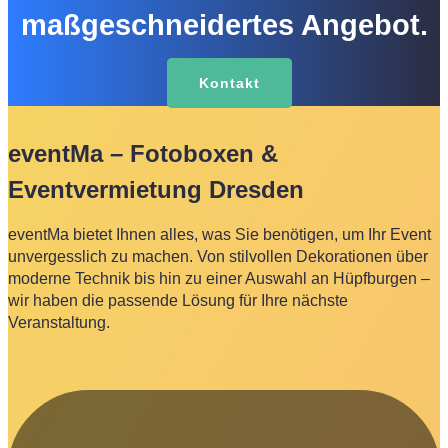
maßgeschneidertes Angebot.
Kontakt
eventMa – Fotoboxen &
Eventvermietung Dresden
eventMa bietet Ihnen alles, was Sie benötigen, um Ihr Event
unvergesslich zu machen. Von stilvollen Dekorationen über
moderne Technik bis hin zu einer Auswahl an Hüpfburgen –
wir haben die passende Lösung für Ihre nächste
Veranstaltung.