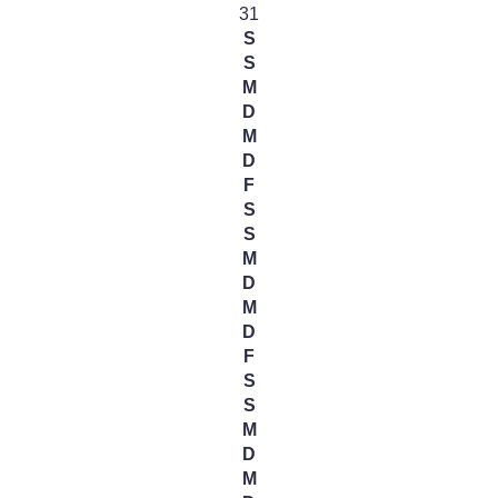
31
S
S
M
D
M
D
F
S
S
M
D
M
D
F
S
S
M
D
M