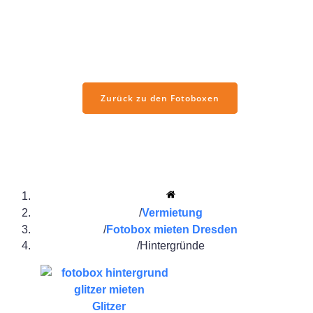
Ob elegant, verspielt oder ganz klassisch – hier gibt’s eine
große Auswahl an Fotobox-Hintergründen für jeden Anlass.
Einfach durchstöbern und den passenden Look fürs Event
entdecken. Viele Hintergründe sind aktuell im Zulauf und
werden die nächsten Tage hier sichtbar sein.
Zurück zu den Fotoboxen
Vermietung
Fotobox mieten Dresden
Hintergründe
Glitzer