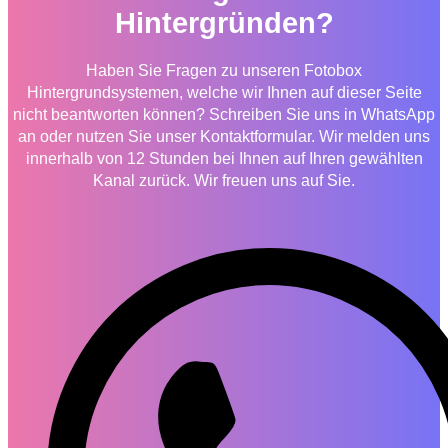
Hintergründen?
Haben Sie Fragen zu unseren Fotobox
Hintergrundsystemen, welche wir Ihnen auf dieser Seite
nicht beantworten können? Schreiben Sie uns in WhatsApp
an oder nutzen Sie unser Kontaktformular. Wir melden uns
innerhalb von 12 Stunden bei Ihnen auf Ihren gewählten
Kanal zurück. Wir freuen uns auf Sie.