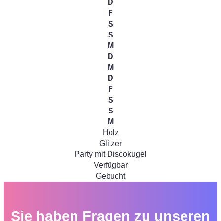
D
F
S
S
M
D
M
D
F
S
S
M
Holz
Glitzer
Party mit Discokugel
Verfügbar
Gebucht
Sie haben Fragen zu unseren