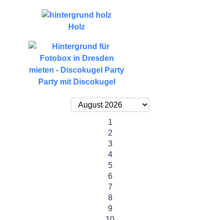
Holz
Party mit Discokugel
1
2
3
4
5
6
7
8
9
10